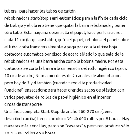
tubera : para hacer los tubos de cartón
rebobinadora start/stop semi-automática: para a la fín de cada ciclo
de trabajo y el obrero tiene que quitar la barra rebobinada y poner
otro tubo. Esta máquina desenrolla el papel, hace perforaciones
cada 12 cm (largo ajustable), gofra el papel, rebobina el papel sobre
el tubo, corta transversalmente y pega por cola la última hoja.
cortadora automática por disco de acero afilado lo que sale de la
rebobinadora es una barra ancha como la bobina madre. Por esta
cortadora se corta la barra a la dimensión del rollo higiénico (aprox.
10 cm de ancho) Normalmente es de 2 canales de alimentación
pero hay de 3 y 4 también (cuando sirve alta productividad)
(Opcional) ensacadora: para hacer grandes sacos de plástico con
varios paquetes de rollos de papel higiénico en el interior
cintas de transporte.
Una línea completa Start-Stop de ancho 260-270 cm (como
describido arriba) llega a producir 30-40.000 rollos por 8 horas . Hay
maneras más sencillas, pero son “caseras” y permiten producir sólo
10-15.000 rollos en 8 horas.