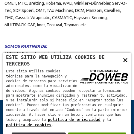
OMET, MTC, Bretting, Hobema, WALI, Winkler+Dünnebier, Serv-O-
Tec, SDF Spoerl, OMT, TAU Machines, DCM, Manzoni, Cavalleri,
TMC, Cassoli, Wrapmatic, CASMATIC, Hayssen, Senning,
MULTIPACK, G&P, Imer, Tissuval, Teyman, etc.
SOMOS PARTNER DE:
MORETTO Forniture Industriali _________
ESTE SITIO WEB UTILIZA COOKIES DE
×
https://www.morettoitalia.com/it
TERCEROS
Este sitio utiliza cookies
técnicas para la navegación y
cookies de terceros para servicios
adicionales, como la visualización
de videos. Algunas cookies pueden recopilar información
para mostrarte anuncios dirigidos y rastrear tu actividad,
y se instalarán solo si haces clic en "Aceptar todas las
cookies". Puedes modificar tus preferencias en cualquier
Home
básicas informaciones técnicas
momento a través del enlace "Cookies" en la parte inferior
izquierda. Al hacer clic en un botón, confirmas que has
política de privacidad
leído y aceptado la
y la
Quienes Somos
Contactos
política de cookies
.