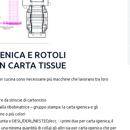
ENICA E ROTOLI
N CARTA TISSUE
 per cucina sono necessarie più macchine che lavorano tra loro
re da striscie di cartoncino
alla ribobinatrice – gruppo stampa: la carta igienica e gli
o o più colori
nta o DESL/DERL/NESTED/ecc. : i primi due per carta igienica, il
 una minima quantità di colla) gli altri sia per carta igienica che per