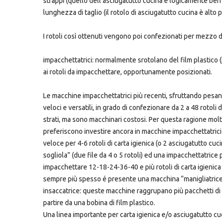
strappi (quello dell’asciugatutto cucina è logicamente ben p
lunghezza di taglio (il rotolo di asciugatutto cucina è alto p
I rotoli così ottenuti vengono poi confezionati per mezzo d
impacchettatrici: normalmente srotolano del film plastico
ai rotoli da impacchettare, opportunamente posizionati.
Le macchine impacchettatrici più recenti, sfruttando pes
veloci e versatili, in grado di confezionare da 2 a 48 rotoli 
strati, ma sono macchinari costosi. Per questa ragione molt
preferiscono investire ancora in macchine impacchettatrici 
veloce per 4-6 rotoli di carta igienica (o 2 asciugatutto cuci
sogliola” (due file da 4 o 5 rotoli) ed una impacchettatric
impacchettare 12-18-24-36-40 e più rotoli di carta igienica 
sempre più spesso é presente una macchina “manigliatrice”
insaccatrice: queste macchine raggrupano più pacchetti di c
partire da una bobina di film plastico.
Una linea importante per carta igienica e/o asciugatutto cu