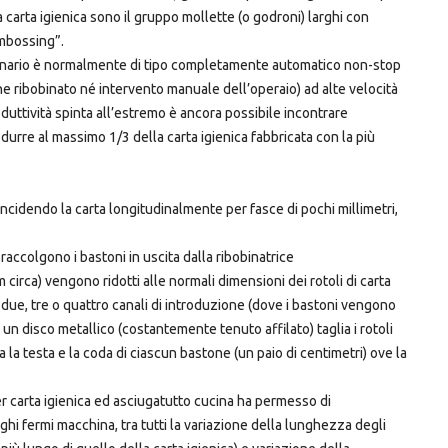
la carta igienica sono il gruppo mollette (o godroni) larghi con
mbossing”.
chinario è normalmente di tipo completamente automatico non-stop
 ribobinato né intervento manuale dell’operaio) ad alte velocità
duttività spinta all’estremo è ancora possibile incontrare
durre al massimo 1/3 della carta igienica fabbricata con la più
 incidendo la carta longitudinalmente per fasce di pochi millimetri,
ccolgono i bastoni in uscita dalla ribobinatrice
 circa) vengono ridotti alle normali dimensioni dei rotoli di carta
 due, tre o quattro canali di introduzione (dove i bastoni vengono
un disco metallico (costantemente tenuto affilato) taglia i rotoli
ina la testa e la coda di ciascun bastone (un paio di centimetri) ove la
per carta igienica ed asciugatutto cucina ha permesso di
i fermi macchina, tra tutti la variazione della lunghezza degli