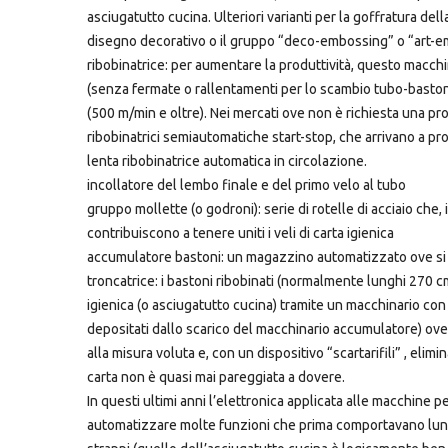
asciugatutto cucina. Ulteriori varianti per la goffratura del
disegno decorativo o il gruppo “deco-embossing” o “art-e
ribobinatrice: per aumentare la produttività, questo mac
(senza fermate o rallentamenti per lo scambio tubo-bastone
(500 m/min e oltre). Nei mercati ove non è richiesta una pro
ribobinatrici semiautomatiche start-stop, che arrivano a pro
lenta ribobinatrice automatica in circolazione.
incollatore del lembo finale e del primo velo al tubo
gruppo mollette (o godroni): serie di rotelle di acciaio che,
contribuiscono a tenere uniti i veli di carta igienica
accumulatore bastoni: un magazzino automatizzato ove si ra
troncatrice: i bastoni ribobinati (normalmente lunghi 270 cm
igienica (o asciugatutto cucina) tramite un macchinario con
depositati dallo scarico del macchinario accumulatore) ove 
alla misura voluta e, con un dispositivo “scartarifili” , elim
carta non è quasi mai pareggiata a dovere.
In questi ultimi anni l’elettronica applicata alle macchine 
automatizzare molte funzioni che prima comportavano lungh