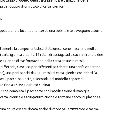
iù lungo di quello della carta igienica) e variazione della
iù del doppio di un rotolo di carta igienica).
i:
 (polietilene o bicomponente) da una bobina e lo avvolgono attorno
antemente la componentistica elettronica, sono macchine molto
di carta igienica e da 1 a 16 rotoli di asciugatutto cucina in uno o due
e aziende di trasformazione della carta tissue in rotoli
differenti, ciascuna per differenti pacchetti: una confezionatrice
na), una per i pacchi da 8-10 rotoli di carta igienica cosiddetti “a
e per il pacco-bauletto, a seconda del modello capace di
(o fino a 16 asciugatutto cucina).
 che completa il pacchetto con l’applicazione di maniglia.
arta igienica o asciugatutto cucina e formano sacchi di plastica a
cina dovrà essere dotata anche di robot pallettizzatore e fascia-